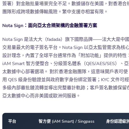
簽署）對金融批量場景完全不足。數據儲存在美國，對香港合
團隊形成跨境數據傳輸風險。繁中支援亦相當有限。
Nota Sign：面向亞太合規架構的金融簽署方案
Nota Sign 是法大大（fadada）旗下國際品牌——法大大是中
交易量最大的電子簽名平台。Nota Sign 以亞太監管需求為核
設計理念，內置了全球平台通常作為「附加功能」提供的特性
iAM Smart 智方便整合、分級簽名體系（QES/AES/SES）、亞
太數據中心部署選項。 對於香港金融團隊，這意味開戶表可使
用 QES 級身份驗證並與政府數字身份綁定簽署；KYC 文件可經
多級內部審批鏈流轉並導出完整審計軌跡；客戶簽名數據保留
亞太數據中心而非美國或歐洲伺服器。
平台
智方便 (iAM Smart) / Singpass
身份認證級