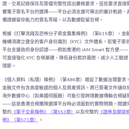
證、交易記錄保存及簽檔完整性提出嚴格要求，這些要求直接
響電子簽名平台的選擇——平台必須支援可導出的審計軌跡、
備證據留存能力的簽名等級，以及數據駐留合規。
根據《打擊洗錢及恐怖分子資金籌集條例》（第615章），金
機構須建立健全的客戶身份識別（KYC）文件體系。若電子簽
平台支援政府身份認證——例如香港的 iAM Smart 智方便——
可直接強化 KYC 合規基礎，降低身份欺詐風險，減少人工驗證
環節。
《個人資料（私隱）條例》（第486章）增設了數據治理要求
金融文件包含高度敏感的個人及資產資訊。將已簽署文件儲存
海外數據中心（如美國伺服器）可能引發跨境數據傳輸合規疑
——這是香港合規團隊選擇平台時必須面對的實際問題。閱讀
整的
《電子交易條例》（第553章）
以及完整的
《證券及期貨
例》（第571章）
。