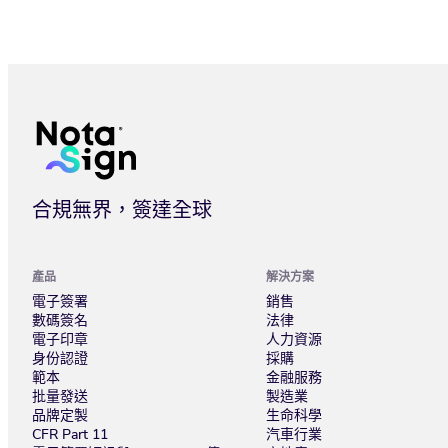
Nota Sign 全球簽_法大大旗下全球電子簽署平台，支援 100
合規無界，簽達全球
產品
解決方案
電子簽署
銷售
數碼簽名
法律
電子印章
人力資源
身份認證
採購
範本
金融服務
批量發送
製造業
品牌定製
生命科學
CFR Part 11
汽車行業