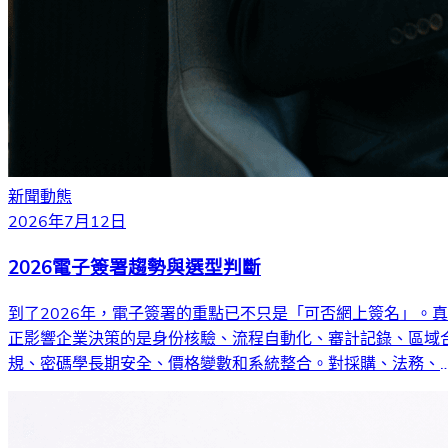
新聞動態
2026年7月12日
2026電子簽署趨勢與選型判斷
到了2026年，電子簽署的重點已不只是「可否網上簽名」。真
正影響企業決策的是身份核驗、流程自動化、審計記錄、區域
規、密碼學長期安全、價格變數和系統整合。對採購、法務、
務和跨境業務團隊來說，更關鍵的問題是：哪一套簽署工作流
能留下可靠證據、控制整體成本，並配合簽署人所在地區的要
求。