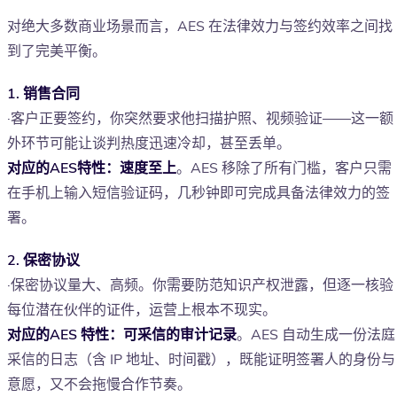
对绝大多数商业场景而言，AES 在法律效力与签约效率之间找
到了完美平衡。
1. 销售合同
·客户正要签约，你突然要求他扫描护照、视频验证——这一额
外环节可能让谈判热度迅速冷却，甚至丢单。
对应的AES特性：速度至上
。AES 移除了所有门槛，客户只需
在手机上输入短信验证码，几秒钟即可完成具备法律效力的签
署。
2. 保密协议
·保密协议量大、高频。你需要防范知识产权泄露，但逐一核验
每位潜在伙伴的证件，运营上根本不现实。
对应的AES 特性：可采信的审计记录
。AES 自动生成一份法庭
采信的日志（含 IP 地址、时间戳），既能证明签署人的身份与
意愿，又不会拖慢合作节奏。