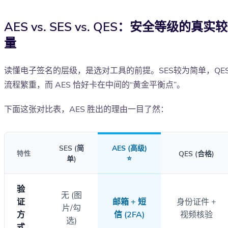
AES vs. SES vs. QES：安全等级的真实较
量
读懂电子签名的层级，是选对工具的前提。SES较为简单，QE
流程繁重，而 AES 恰好卡在中间的“黄金平衡点”。
下面这张对比表，AES 胜出的理由一目了然：
SES (简
AES (高级)
特性
QES (合格)
⭐
单)
验
无 (图
证
邮箱 + 短
身份证件 +
片/勾
方
信 (2FA)
视频核验
选)
式