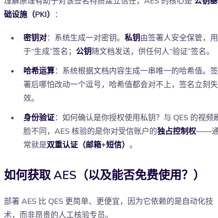
理解原理有助于对该签名特质建立信任，AES 的核心是
公钥基
础设施（PKI）
：
密钥对
：系统生成一对密钥。
私钥
由签署人安全保管，用
于“生成”签名；
公钥
随文档发送，供任何人“验证”签名。
哈希运算
：系统根据文档内容生成一串唯一的哈希值。签
署后哪怕改动一个逗号，哈希值都会对不上，签名立刻失
效。
身份验证
：如何确认是你授权使用私钥？与 QES 的视频
脸不同，AES 核验的是你对受信账户的
独占控制权
——
常就是
双重认证（邮箱+短信）
。
如何获取 AES（以及能否免费使用？）
部署 AES 比 QES 更简单、更便宜，因为它依赖的是自动化技
术，而非昂贵的人工核验专员。