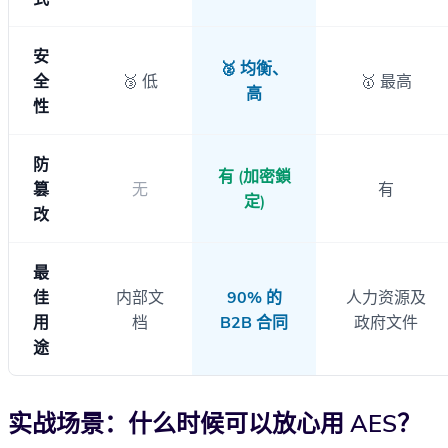
安
🥈 均衡、
全
🥉 低
🥇 最高
高
性
防
有 (加密鎖
篡
无
有
定)
改
最
佳
内部文
90% 的
人力资源及
用
档
B2B 合同
政府文件
途
实战场景：什么时候可以放心用 AES？