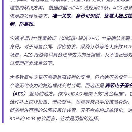
理想的解决方案。 根据欧盟 eIDAS 法规第26条，AES 必
满足四项硬性要求：
唯一关联
、
身份可识别
、
签署人独占控
制
、
防篡改
。
它通常通过**双重验证（如邮箱+短信 2FA）**来确认签署
身份。对于销售合同、保密协议、采购订单等绝大多数 B2
场景，AES 既能提供具备法律效力的证据链，又不会因合
过度而拖累成单效率。
大多数商业交易不需要最高级别的安保，但也绝不能仅凭一
个毫无约束力的复选框就交付合同。而这正是
高级电子签
（AES）
登场的地方。作为 eIDAS 框架下的“黄金标准”，
恰好补上这块短板：借助邮件、短信等常见手段核验身份，
既能提供可靠的法庭级审计线索，又不会拖垮成单转化，对
90%的 B2B 协议而言，这才是明智的选择。