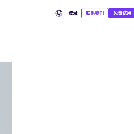
登录
联系我们
免费试用
CA Hub：连接全球信任服务，满足多市场签署需求
SOC 2 Type II：以持续有效的安全控制守护企业数据
汽车行业全球化，从签署到申报全流程提效
聚合全球信任服务提供商，根据签署国家、身份认证和合规等
全球签已完成 SOC 2 Type II 鉴证，平台的安全性、可用性与保
覆盖总部、品牌、经销商与海外市场，统一管理业务协议、
级，为每份文件匹配适用的数字证书与电子签名方式。
密性控制经过独立审计并验证持续有效，为企业跨境签署与全球
eCoC 电子签名及监管申报，让全球汽车业务协同更高效、合规