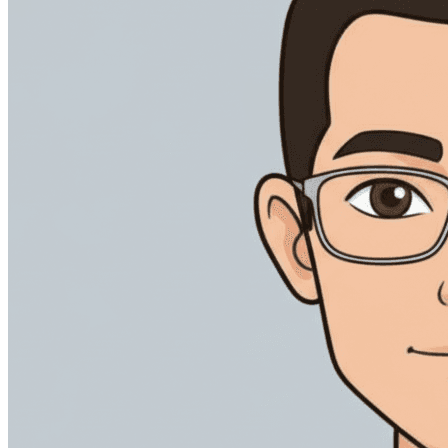
打造贯穿签署全流程的一致品牌体验。
加快供应商协议与内部审批，清晰掌握每个签约环节。
多渠道发送
通过签署人最常用的渠道，送达签署请求。