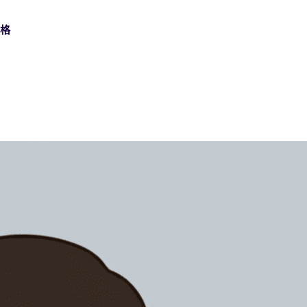
价格
数字签名
金融服务
支持中心
使用可信数字证书签署，满足高保障业务流程需求。
在开户、授信和服务流程中，安全完成高频客户签署。
查找设置和使用 Nota Sign 的实用操作指南。
身份认证
制造业
API 文档
通过多种验证方式，确认每位签署人的真实身份。
连接总部、工厂和供应商，统一管理跨区域协议与审批。
使用 API、Webhook 和开发指南构建 Nota Sign 集成。
批量发送
生命科学
批量发送协议，实时跟踪每一份回复。
支持受监管业务中的合规签署、审计追踪和记录管理。
21 CFR Part 11：生命科学电子签名
汽车行业