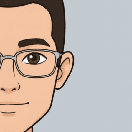
通过身份验证、审计追踪和受控记录，支持受监管电子签名。
管理销售、交付和车辆文件签署，支持全球业务协同。
CA Hub 全球信任签署
房地产
连接全球信任服务提供商，按国家与业务场景匹配本地签署、
推进房产买卖、租赁和物业文件签署，清晰跟踪每个环节。
AES、QES及电子印章能力，让每一笔跨境签署都有合适路
径。