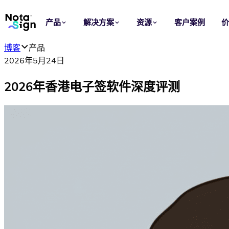
产品
解决方案
资源
客户案例
博客
产品
应用场景
行业
2026年5月24日
电子签名
销售
博客
2026年香港电子签软件深度评测
在线发送、签署和管理协议，让每次签约更快完成。
加快从报价到签约的流程，让每笔交易持续推进。
了解 Nota Sign 产品洞察、签署指南和最新动态。
电子印章
法律
信任中心
批量为文件加盖可验证的组织电子印章。
统一合同准备、审批和签署，减少重复操作与流程风险。
查看 Nota Sign 的安全、隐私、合规与信任信息。
模板
人力资源
复用文件、角色和签署设置，快速发起标准化流程。
简化录用、入职和员工文件签署，支持跨地区人事管理。
品牌定制
采购