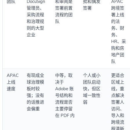
团队
DocuSign
和审阅是
批和偶发
APAC
管理员、
签署前置
签署
跨境签
采购流程
流程的团
署上线
和治理规
队
的法
则的大型
务、财
企业
务、
HR、采
购和房
地产团
队
APAC
有现成全
中等，取
个人或小
更适合
上线
球治理模
决于
团队启动
区域上
速度
板时较
Adobe 账
快，但区
线，重
强；没有
号结构和
域一致性
点解决
的话推进
流程是否
弱
签署人
会偏重
主要停留
访问、
在 PDF 内
导入和
跨境流
程清晰