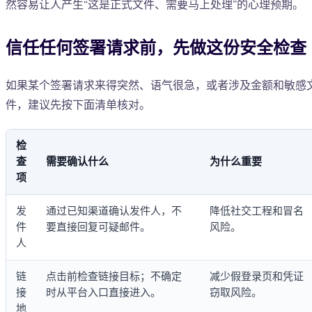
然容易让人产生“这是正式文件、需要马上处理”的心理预期。
信任任何签署请求前，先做这份安全检查
如果某个签署请求来得突然、语气很急，或者涉及金额和敏感
件，建议先按下面清单核对。
检
查
需要确认什么
为什么重要
项
发
通过已知渠道确认发件人，不
降低社交工程和冒名
件
要直接回复可疑邮件。
风险。
人
链
点击前检查链接目标；不确定
减少假登录页和凭证
接
时从平台入口直接进入。
窃取风险。
地