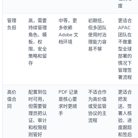
度
管理
高，需要
中等，更
初期低，
更适合
负担
持续管理
多依赖
但多团队
APAC
角色、模
Adobe 文
使用时治
团队在
板、权
档环境
理能力容
不做重
限、安全
易不够
型全球
策略和留
部署的
存
情况下
管理签
署流程
高价
配置到位
PDF 记录
不适合作
更适合
值合
时可用，
是核心要
为高价值
把发
同
但需要管
求时更顺
或受监管
送、签
理员把认
手
协议的主
署人核
证、审计
流程
验、进
和权限规
度跟踪
则管好
和签后