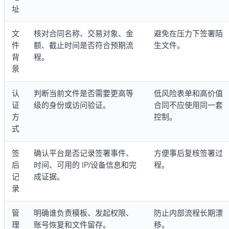
址
文
核对合同名称、交易对象、金
避免在压力下签署陌
件
额、截止时间是否符合预期流
生文件。
背
程。
景
认
判断当前文件是否需要更高等
低风险表单和高价值
证
级的身份或访问验证。
合同不应使用同一套
方
控制。
式
签
确认平台是否记录签署事件、
方便事后复核签署过
后
时间、可用的 IP/设备信息和完
程。
记
成证据。
录
管
明确谁负责模板、发起权限、
防止内部流程长期漂
理
账号恢复和文件留存。
移。