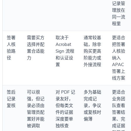
记录管
理放在
同一流
程里
签署
需要买方
取决于
通常较基
更适合
人核
选择并配
Acrobat
础，除非
把签署
验路
置合适能
Sign 流程
购买更高
人核验
径
力
和认证设
阶能力或
纳入
置
外接流程
APAC
签署上
线方案
签后
可以很
对 PDF 记
多为基础
更适合
记录
强，但记
录友好，
完成记
业务团
复核
录必须由
但每类文
录，争议
队查看
管理员配
件的证据
或复核时
签署结
置好并能
深度要单
偏薄
果、完
被调取
独核查
成证据