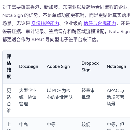
对于需要覆盖香港、新加坡、东南亚以及跨境合同流程的企业
Nota Sign 的优势，不是单点功能更花哨，而是更贴近真实落
场景。无论是
身份核验能力
、企业级的
信任与合规能力
，还是
签署证据、审计记录、签后留存和跨区域流程适配，Nota Sign
都更适合作为 APAC 导向型电子签平台来评估。
评
估
Dropbox
DocuSign
Adobe Sign
Nota Sign
维
Sign
度
更
大型企业
以 PDF 为核
轻量审
APAC 与
适
统一协议
心的企业团队
批流
跨境签署
合
管理
场景
谁
上
中高
中等
较低
中等，但