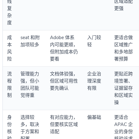
线
区域适配
复
更强
杂
度
成
seat 和附
Adobe 体系
入门较
更适合做
本
加项较多
内可能更顺，
轻
区域推广
风
但附加成本仍
和多地部
险
要看
署预算
流
管理能力
文档体验强，
企业治
更贴近跨
程
强，但小
但区域可用性
理深度
境签署、
限
团队可能
要先确认
有限
证据留存
制
觉得重
和区域实
操
身
选择较
有对应能力，
偏基础
更适合
份
多，取决
但要核实区域
APAC 企
核
于方案和
适配
业的身份
验
配置
核验诉求