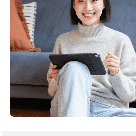
DocuSign 与 Adobe Sign 企业版怎么选：面向 APAC 跨