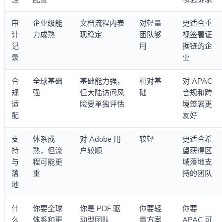
审
企业级能
文档流程内表
对轻量
更适合重
计
力成熟
现稳定
团队够
视签署证
记
用
据链的企
录
业
合
全球基础
基础能力强，
相对基
对 APAC
规
强
但大陆访问风
础
合规和跨
适
险要单独评估
境签署更
配
友好
支
体系成
对 Adobe 用
较轻
更适合希
持
熟，但流
户较顺
望获得区
与
程可能更
域落地支
落
重
持的团队
地
什
你要全球
你是 PDF 驱
你要轻
你要
么
体系和更
动型团队
量方案
APAC 可