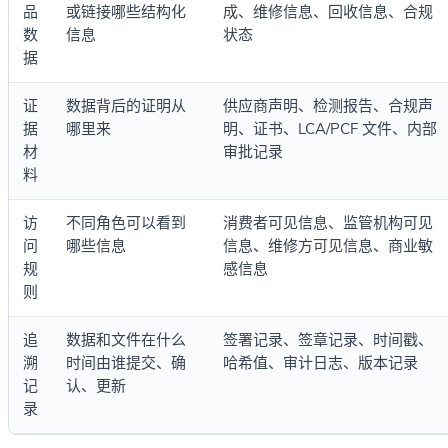
品
或链接哪些结构化
成、维修信息、回收信息、合规
数
信息
状态
据
证
数据背后的证明从
供应商声明、检测报告、合规声
据
哪里来
明、证书、LCA/PCF 文件、内部
材
审批记录
料
访
不同角色可以看到
消费者可见信息、监管机构可见
问
哪些信息
信息、维修方可见信息、商业敏
规
感信息
则
追
数据和文件在什么
签署记录、签章记录、时间戳、
溯
时间由谁提交、确
哈希值、审计日志、版本记录
记
认、更新
录