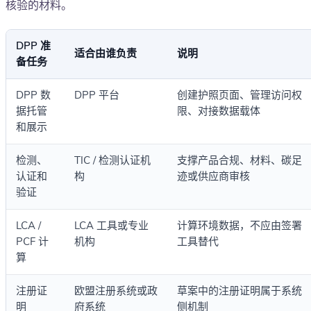
核验的材料。
DPP 准
适合由谁负责
说明
备任务
DPP 数
DPP 平台
创建护照页面、管理访问权
据托管
限、对接数据载体
和展示
检测、
TIC / 检测认证机
支撑产品合规、材料、碳足
认证和
构
迹或供应商审核
验证
LCA /
LCA 工具或专业
计算环境数据，不应由签署
PCF 计
机构
工具替代
算
注册证
欧盟注册系统或政
草案中的注册证明属于系统
明
府系统
侧机制