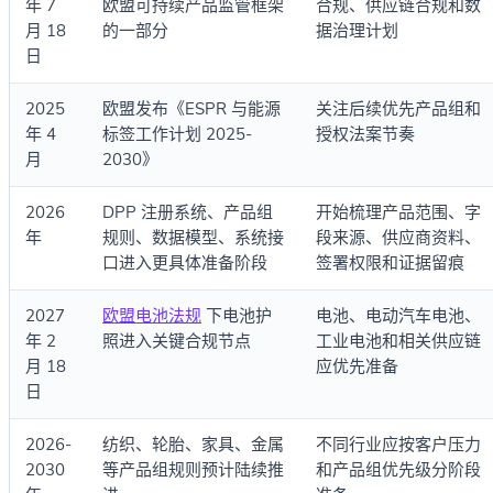
年 7
欧盟可持续产品监管框架
合规、供应链合规和数
月 18
的一部分
据治理计划
日
2025
欧盟发布《ESPR 与能源
关注后续优先产品组和
年 4
标签工作计划 2025-
授权法案节奏
月
2030》
2026
DPP 注册系统、产品组
开始梳理产品范围、字
年
规则、数据模型、系统接
段来源、供应商资料、
口进入更具体准备阶段
签署权限和证据留痕
2027
欧盟电池法规
下电池护
电池、电动汽车电池、
年 2
照进入关键合规节点
工业电池和相关供应链
月 18
应优先准备
日
2026-
纺织、轮胎、家具、金属
不同行业应按客户压力
2030
等产品组规则预计陆续推
和产品组优先级分阶段