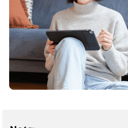
如何 Nota Sign 整合 iD-One 和 iCorp-One 以实现安全合