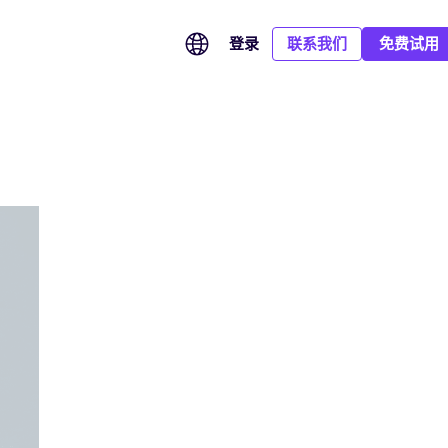
登录
联系我们
免费试用
CA Hub：连接全球信任服务，满足多市场签署需求
SOC 2 Type II：以持续有效的安全控制守护企业数据
汽车行业全球化，从签署到申报全流程提效
聚合全球信任服务提供商，根据签署国家、身份认证和合规等
全球签已完成 SOC 2 Type II 鉴证，平台的安全性、可用性与保
覆盖总部、品牌、经销商与海外市场，统一管理业务协议、
级，为每份文件匹配适用的数字证书与电子签名方式。
密性控制经过独立审计并验证持续有效，为企业跨境签署与全球
eCoC 电子签名及监管申报，让全球汽车业务协同更高效、合规