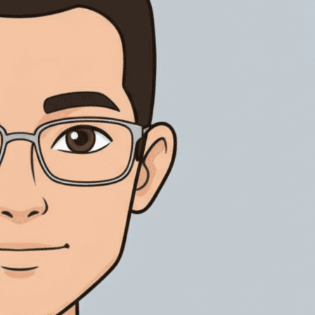
通过身份验证、审计追踪和受控记录，支持受监管电子签名。
管理销售、交付和车辆文件签署，支持全球业务协同。
CA Hub 全球信任签署
房地产
连接全球信任服务提供商，按国家与业务场景匹配本地签署、
推进房产买卖、租赁和物业文件签署，清晰跟踪每个环节。
AES、QES及电子印章能力，让每一笔跨境签署都有合适路
径。