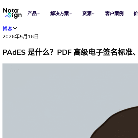
产品
解决方案
资源
客户案例
博客
应用场景
行业
2026年5月16日
电子签名
销售
博客
PAdES 是什么？PDF 高级电子签名标
在线发送、签署和管理协议，让每次签约更快完成。
加快从报价到签约的流程，让每笔交易持续推进。
了解 Nota Sign 产品洞察、签署指南和最新动态。
电子印章
法律
信任中心
批量为文件加盖可验证的组织电子印章。
统一合同准备、审批和签署，减少重复操作与流程风险。
查看 Nota Sign 的安全、隐私、合规与信任信息。
模板
人力资源
复用文件、角色和签署设置，快速发起标准化流程。
简化录用、入职和员工文件签署，支持跨地区人事管理。
品牌定制
采购