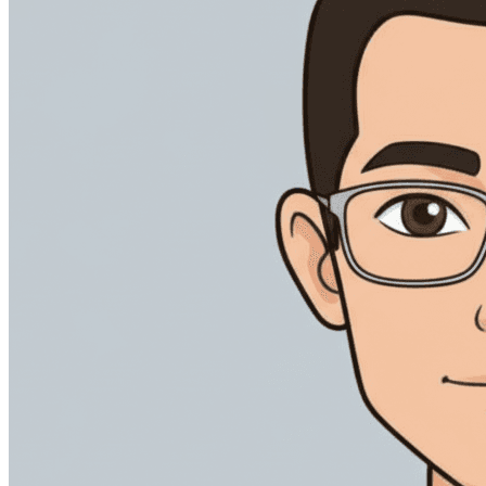
打造贯穿签署全流程的一致品牌体验。
加快供应商协议与内部审批，清晰掌握每个签约环节。
多渠道发送
通过签署人最常用的渠道，送达签署请求。