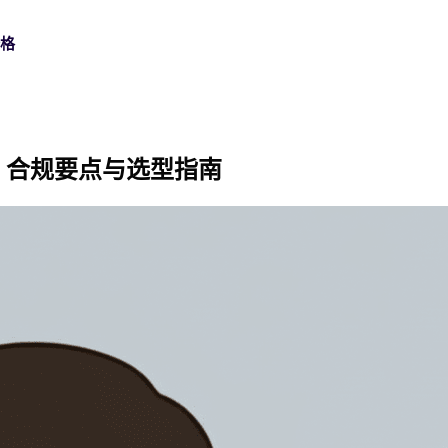
价格
数字签名
金融服务
支持中心
准、合规要点与选型指南
使用可信数字证书签署，满足高保障业务流程需求。
在开户、授信和服务流程中，安全完成高频客户签署。
查找设置和使用 Nota Sign 的实用操作指南。
身份认证
制造业
API 文档
通过多种验证方式，确认每位签署人的真实身份。
连接总部、工厂和供应商，统一管理跨区域协议与审批。
使用 API、Webhook 和开发指南构建 Nota Sign 集成。
批量发送
生命科学
批量发送协议，实时跟踪每一份回复。
支持受监管业务中的合规签署、审计追踪和记录管理。
21 CFR Part 11：生命科学电子签名
汽车行业