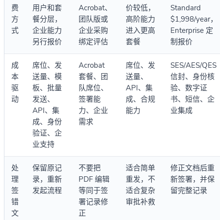
费
用户和套
Acrobat、
价较低，
Standard
方
餐分层，
团队版或
高阶能力
$1,998/year，
式
企业能力
企业采购
进入更高
Enterprise 定
另行报价
绑定评估
套餐
制报价
成
席位、发
Acrobat
席位、发
SES/AES/QES
本
送量、模
套餐、团
送量、
信封、身份核
驱
板、批量
队席位、
API、集
验、数字证
动
发送、
签署能
成、合规
书、短信、企
API、集
力、企业
能力
业集成
成、身份
需求
验证、企
业支持
处
保留原记
不要把
适合简单
修正文档后重
理
录，重新
PDF 编辑
重发，不
新签署，并保
签
发起流程
等同于签
适合复杂
留完整记录
错
署记录修
审批补救
文
正