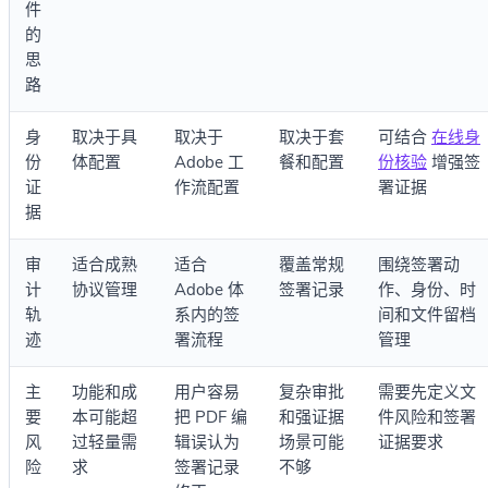
件
的
思
路
身
取决于具
取决于
取决于套
可结合
在线身
份
体配置
Adobe 工
餐和配置
份核验
增强签
证
作流配置
署证据
据
审
适合成熟
适合
覆盖常规
围绕签署动
计
协议管理
Adobe 体
签署记录
作、身份、时
轨
系内的签
间和文件留档
迹
署流程
管理
主
功能和成
用户容易
复杂审批
需要先定义文
要
本可能超
把 PDF 编
和强证据
件风险和签署
风
过轻量需
辑误认为
场景可能
证据要求
险
求
签署记录
不够