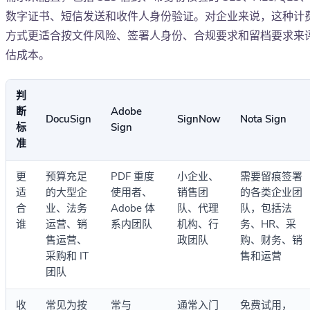
数字证书、短信发送和收件人身份验证。对企业来说，这种计
方式更适合按文件风险、签署人身份、合规要求和留档要求来
估成本。
判
断
Adobe
DocuSign
SignNow
Nota Sign
标
Sign
准
更
预算充足
PDF 重度
小企业、
需要留痕签署
适
的大型企
使用者、
销售团
的各类企业团
合
业、法务
Adobe 体
队、代理
队，包括法
谁
运营、销
系内团队
机构、行
务、HR、采
售运营、
政团队
购、财务、销
采购和 IT
售和运营
团队
收
常见为按
常与
通常入门
免费试用，