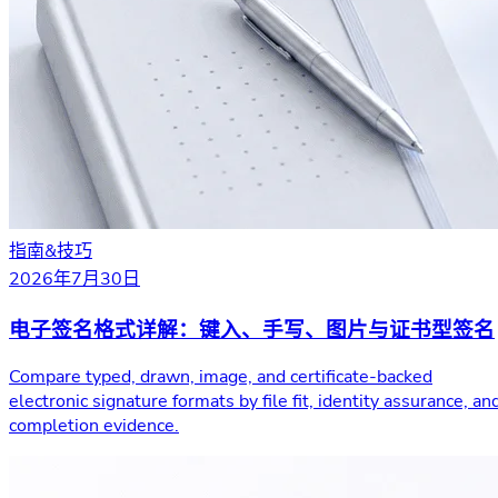
指南&技巧
2026年7月30日
电子签名格式详解：键入、手写、图片与证书型签名
Compare typed, drawn, image, and certificate-backed
electronic signature formats by file fit, identity assurance, an
completion evidence.