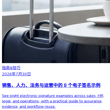
指南&技巧
2026年7月30日
销售、人力、法务与运营中的 8 个电子签名示例
See eight electronic signature examples across sales, HR,
legal, and operations, with a practical guide to assurance,
evidence, and workflow reuse.