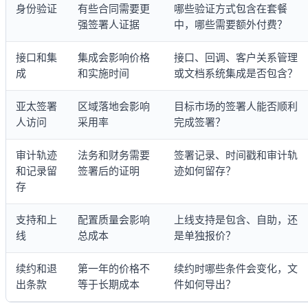
身份验证
有些合同需要更
哪些验证方式包含在套餐
强签署人证据
中，哪些需要额外付费？
接口和集
集成会影响价格
接口、回调、客户关系管理
成
和实施时间
或文档系统集成是否包含？
亚太签署
区域落地会影响
目标市场的签署人能否顺利
人访问
采用率
完成签署？
审计轨迹
法务和财务需要
签署记录、时间戳和审计轨
和记录留
签署后的证明
迹如何留存？
存
支持和上
配置质量会影响
上线支持是包含、自助，还
线
总成本
是单独报价？
续约和退
第一年的价格不
续约时哪些条件会变化，文
出条款
等于长期成本
件如何导出？