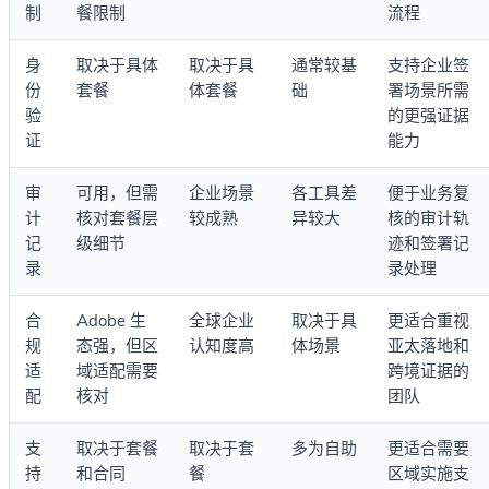
制
餐限制
流程
身
取决于具体
取决于具
通常较基
支持企业签
份
套餐
体套餐
础
署场景所需
验
的更强证据
证
能力
审
可用，但需
企业场景
各工具差
便于业务复
计
核对套餐层
较成熟
异较大
核的审计轨
记
级细节
迹和签署记
录
录处理
合
Adobe 生
全球企业
取决于具
更适合重视
规
态强，但区
认知度高
体场景
亚太落地和
适
域适配需要
跨境证据的
配
核对
团队
支
取决于套餐
取决于套
多为自助
更适合需要
持
和合同
餐
区域实施支