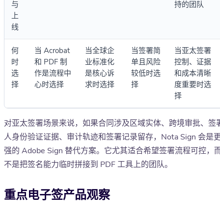
与
持的团队
上
线
何
当 Acrobat
当全球企
当签署简
当亚太签署
时
和 PDF 制
业标准化
单且风险
控制、证据
选
作是流程中
是核心诉
较低时选
和成本清晰
择
心时选择
求时选择
择
度重要时选
择
对亚太签署场景来说，如果合同涉及区域实体、跨境审批、签
人身份验证证据、审计轨迹和签署记录留存，Nota Sign 会是
强的 Adobe Sign 替代方案。它尤其适合希望签署流程可控，
不是把签名能力临时拼接到 PDF 工具上的团队。
重点电子签产品观察