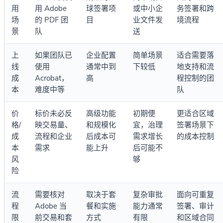
用
用 Adobe
球签署项
或中小企
务签署和跨
场
的 PDF 团
目
业文件发
境流程
景
队
送
上
如果团队已
企业配置
简单场景
适合需要落
线
使用
通常中到
下较低
地支持和流
成
Acrobat，
高
程控制的团
本
难度中等
队
价
标价未必反
高级功能
初期便
更适合区域
格/
映交易量、
和规模化
宜，治理
签署场景下
成
流程和企业
后成本可
需求增长
的成本控制
本
需求
能上升
后可能不
风
够
险
流
需要核对
取决于套
复杂审批
面向可重复
程
Adobe 当
餐和实施
能力通常
签署、审计
限
前交易和套
方式
有限
和区域合同