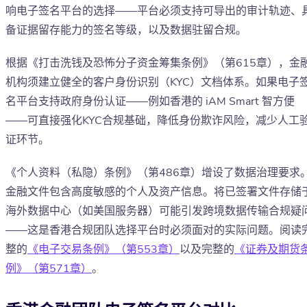
响电子签名平台的选择——平台必须支持可导出的审计轨迹、
备证据留存能力的签名等级，以及数据驻留合规。
根据《打击洗钱及恐怖分子资金筹集条例》（第615章），金
机构须建立健全的客户身份识别（KYC）文档体系。如果电子
名平台支持政府身份认证——例如香港的 iAM Smart 智方便
——可直接强化KYC合规基础，降低身份欺诈风险，减少人工
证环节。
《个人资料（私隐）条例》（第486章）增设了数据治理要求
金融文件包含高度敏感的个人及资产信息。将已签署文件存储
海外数据中心（如美国服务器）可能引发跨境数据传输合规疑
——这是香港合规团队选择平台时必须面对的实际问题。阅读
整的
《电子交易条例》（第553章）
以及完整的
《证券及期货
例》（第571章）
。