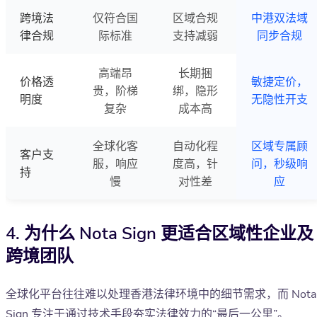
跨境法
仅符合国
区域合规
中港双法域
律合规
际标准
支持减弱
同步合规
高端昂
长期捆
价格透
敏捷定价，
贵，阶梯
绑，隐形
明度
无隐性开支
复杂
成本高
全球化客
自动化程
区域专属顾
客户支
服，响应
度高，针
问，秒级响
持
慢
对性差
应
4. 为什么 Nota Sign 更适合区域性企业及
跨境团队
全球化平台往往难以处理香港法律环境中的细节需求，而 Nota
Sign 专注于通过技术手段夯实法律效力的“最后一公里”。