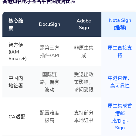
香港知名电子签名平台深度对比表
Nota Sign
核心维
Adobe
DocuSign
Sign
(推荐)
度
智方便
需第三方
非原生集
原生直接支
(iAM
插件/API
成
持
Smart+)
国际链
受退出政
中国内
中港直连，
路，偶有
策影响，
地签署
高可靠性
波动
访问受限
原生集成香
配置难度
支持部分
港邮
CA适配
极高
本地证书
政/Digi-
Sign