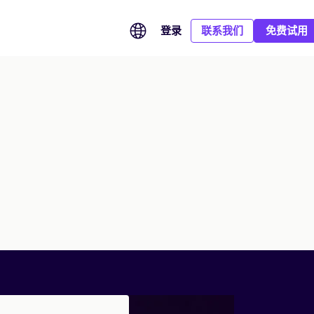
登录
联系我们
免费试用
CA Hub：连接全球信任服务，满足多市场签署需求
SOC 2 Type II：以持续有效的安全控制守护企业数据
汽车行业全球化，从签署到申报全流程提效
聚合全球信任服务提供商，根据签署国家、身份认证和合规等
全球签已完成 SOC 2 Type II 鉴证，平台的安全性、可用性与保
覆盖总部、品牌、经销商与海外市场，统一管理业务协议、
级，为每份文件匹配适用的数字证书与电子签名方式。
密性控制经过独立审计并验证持续有效，为企业跨境签署与全球
eCoC 电子签名及监管申报，让全球汽车业务协同更高效、合规