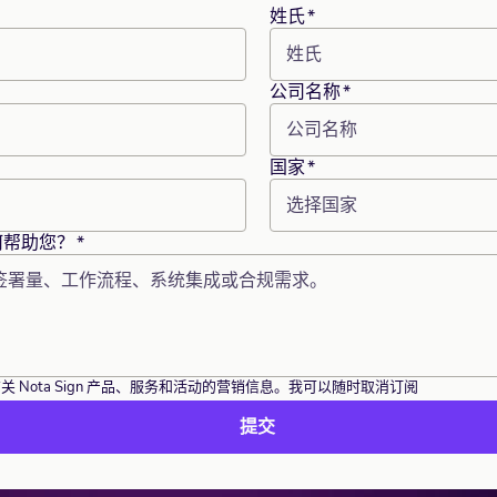
通过身份验证、审计追踪和受控记录，支持受监管电子签名。
管理销售、交付和车辆文件签署，支持全球业务协同。
姓氏
*
CA Hub 全球信任签署
房地产
公司名称
*
连接全球信任服务提供商，按国家与业务场景匹配本地签署、
推进房产买卖、租赁和物业文件签署，清晰跟踪每个环节。
AES、QES及电子印章能力，让每一笔跨境签署都有合适路
径。
国家
*
选择国家
如何帮助您？
*
 Nota Sign 产品、服务和活动的营销信息。我可以随时取消订阅
提交