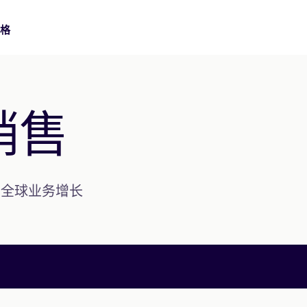
价格
数字签名
金融服务
支持中心
销售
使用可信数字证书签署，满足高保障业务流程需求。
在开户、授信和服务流程中，安全完成高频客户签署。
查找设置和使用 Nota Sign 的实用操作指南。
身份认证
制造业
API 文档
通过多种验证方式，确认每位签署人的真实身份。
连接总部、工厂和供应商，统一管理跨区域协议与审批。
使用 API、Webhook 和开发指南构建 Nota Sign 集成。
推动全球业务增长
批量发送
生命科学
批量发送协议，实时跟踪每一份回复。
支持受监管业务中的合规签署、审计追踪和记录管理。
21 CFR Part 11：生命科学电子签名
汽车行业