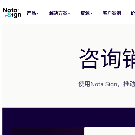
产品
解决方案
资源
客户案例
应用场景
行业
电子签名
销售
博客
咨询
在线发送、签署和管理协议，让每次签约更快完成。
加快从报价到签约的流程，让每笔交易持续推进。
了解 Nota Sign 产品洞察、签署指南和最新动态。
电子印章
法律
信任中心
批量为文件加盖可验证的组织电子印章。
统一合同准备、审批和签署，减少重复操作与流程风险。
查看 Nota Sign 的安全、隐私、合规与信任信息。
使用Nota Sign，
模板
人力资源
复用文件、角色和签署设置，快速发起标准化流程。
简化录用、入职和员工文件签署，支持跨地区人事管理。
品牌定制
采购