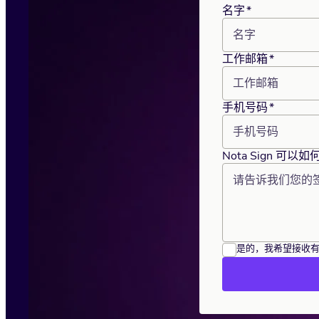
打造贯穿签署全流程的一致品牌体验。
加快供应商协议与内部审批，清晰掌握每个签约环节。
名字
*
多渠道发送
工作邮箱
*
通过签署人最常用的渠道，送达签署请求。
手机号码
*
Nota Sign 可以
是的，我希望接收有关