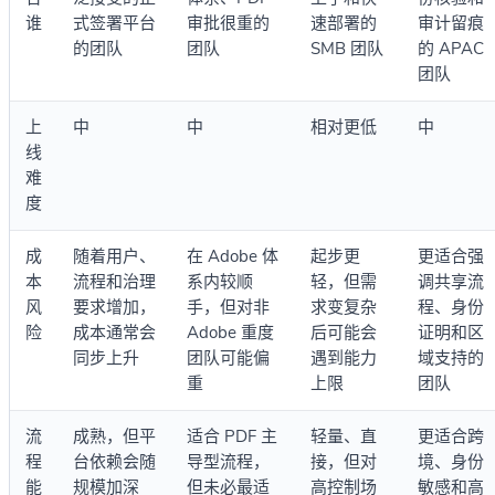
谁
式签署平台
审批很重的
速部署的
审计留痕
的团队
团队
SMB 团队
的 APAC
团队
上
中
中
相对更低
中
线
难
度
成
随着用户、
在 Adobe 体
起步更
更适合强
本
流程和治理
系内较顺
轻，但需
调共享流
风
要求增加，
手，但对非
求变复杂
程、身份
险
成本通常会
Adobe 重度
后可能会
证明和区
同步上升
团队可能偏
遇到能力
域支持的
重
上限
团队
流
成熟，但平
适合 PDF 主
轻量、直
更适合跨
程
台依赖会随
导型流程，
接，但对
境、身份
能
规模加深
但未必最适
高控制场
敏感和高