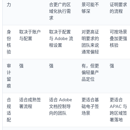
力
合更广的区
景可能不
证明要求
域化执行需
够深
的流程
求
身
取决于账户
取决于配置
对更高证
可按场景
份
与配置
与 Adobe 流
明要求的
叠加更强
核
程设置
团队来说
核验
验
通常偏轻
审
强
强
有，但更
强
计
偏轻量产
留
品定位
痕
合
适合成熟签
适合 Adobe
更适合基
更适合
规
署流程
文档控制导
础电子签
APAC 与
适
向的团队
场景
跨区域签
配
署落地