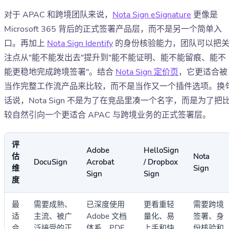
对于 APAC 和跨境团队来说，
Nota Sign eSignature
更像是
Microsoft 365 背后的正式签署产品层，而不是另一个简单入
口。再加上
Nota Sign Identify
的身份核验能力，团队可以把
注点从"能不能发出去"提升到"能不能证明、能不能留痕、能不
能更稳地完成跨境签署"。结合
Nota Sign 定价页
，它更适合被
当作完整工作流产品来比较，而不是当作又一个插件选项。换
话说，Nota Sign 不是为了在竞品里凑一个名字，而是为了把
较自然引向一个更适合 APAC 与跨境业务的正式签署层。
评
Adobe
HelloSign
估
Nota
DocuSign
Acrobat
/ Dropbox
维
Sign
Sign
Sign
度
最
需要成熟、
已深度使用
更看重轻
需要跨境
适
主流、被广
Adobe 文档
量化、易
签署、身
合
泛接受的正
体系、PDF
上手和快
份核验和