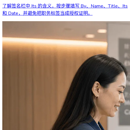
了解签名栏中 Its 的含义，按步骤填写 By、Name、Title、Its
和 Date，并避免把职务标签当成授权证明。