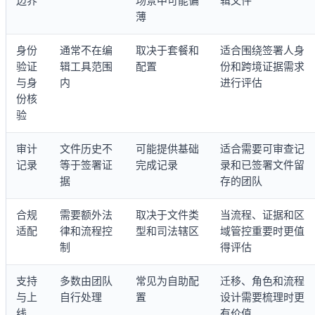
边界
场景中可能偏
辑文件
薄
身份
通常不在编
取决于套餐和
适合围绕签署人身
验证
辑工具范围
配置
份和跨境证据需求
与身
内
进行评估
份核
验
审计
文件历史不
可能提供基础
适合需要可审查记
记录
等于签署证
完成记录
录和已签署文件留
据
存的团队
合规
需要额外法
取决于文件类
当流程、证据和区
适配
律和流程控
型和司法辖区
域管控重要时更值
制
得评估
支持
多数由团队
常见为自助配
迁移、角色和流程
与上
自行处理
置
设计需要梳理时更
线
有价值