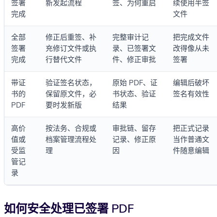
签署
新发起流程
签、为何重启
续使用半签
完成
文件
全部
修正后重签、补
完整审计记
把完成文件
签署
充修订文件或执
录、已签署文
改得像从未
完成
行替代文件
件、修正审批
签署
带证
验证签名状态，
原始 PDF、证
编辑后破坏
书的
保留原文件，必
书状态、验证
签名有效性
PDF
要时发新版
结果
高价
按法务、合规或
审批链、留存
把正式记录
值或
档案管理流程处
记录、修正原
当作普通文
受监
理
因
件随意编辑
管记
录
如何安全处理已签署 PDF