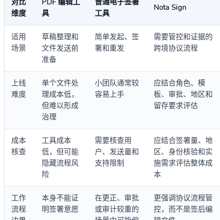
对比
PDF 编辑工
普通电子签署
Nota Sign
维度
具
工具
适用
草稿整理和
简单发起、签
需要管控和证据的
场景
文件发送前
署和重发
跨境协议流程
准备
上线
单个文件处
小团队通常较
应结合角色、模
难度
理成本低，
容易上手
板、审批、地区和
但难以形成
留存要求评估
治理
成本
工具成本
需要核查用
应结合签署量、地
核查
低，但可能
户、发送量和
区、身份核验和实
隐藏流程风
支持限制
施需求评估整体成
险
本
工作
本身不能证
在更正、审批
更强调协议流程管
流程
明签署意愿
或审计较重的
控，而不是签后编