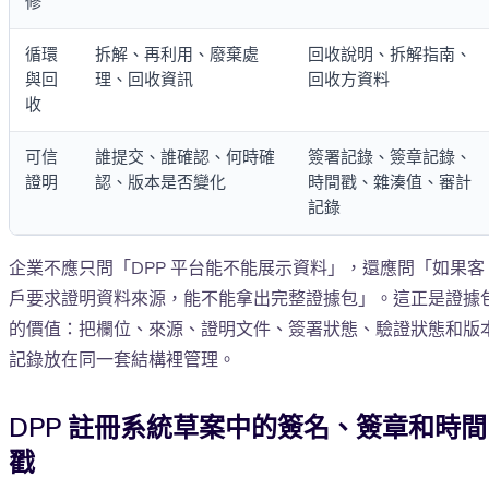
修
循環
拆解、再利用、廢棄處
回收說明、拆解指南、
與回
理、回收資訊
回收方資料
收
可信
誰提交、誰確認、何時確
簽署記錄、簽章記錄、
證明
認、版本是否變化
時間戳、雜湊值、審計
記錄
企業不應只問「DPP 平台能不能展示資料」，還應問「如果客
戶要求證明資料來源，能不能拿出完整證據包」。這正是證據
的價值：把欄位、來源、證明文件、簽署狀態、驗證狀態和版
記錄放在同一套結構裡管理。
DPP 註冊系統草案中的簽名、簽章和時間
戳