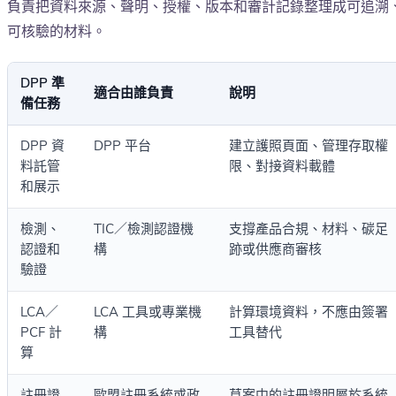
負責把資料來源、聲明、授權、版本和審計記錄整理成可追溯
可核驗的材料。
DPP 準
適合由誰負責
說明
備任務
DPP 資
DPP 平台
建立護照頁面、管理存取權
料託管
限、對接資料載體
和展示
檢測、
TIC／檢測認證機
支撐產品合規、材料、碳足
認證和
構
跡或供應商審核
驗證
LCA／
LCA 工具或專業機
計算環境資料，不應由簽署
PCF 計
構
工具替代
算
註冊證
歐盟註冊系統或政
草案中的註冊證明屬於系統