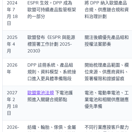
2024
ESPR 生效，DPP 成為
將 DPP 納入歐盟產品
年 7
歐盟可持續產品監管框架
合規、供應鏈合規和資
月 18
的一部分
料治理計劃
日
2025
歐盟發布《ESPR 與能源
關注後續優先產品組和
年 4
標簽署工作計劃 2025-
授權法案節奏
月
2030》
2026
DPP 註冊系統、產品組
開始梳理產品範圍、欄
年
規則、資料模型、系統接
位來源、供應商資料、
口進入更具體準備階段
簽署權限和證據留痕
2027
歐盟電池法規
下電池護
電池、電動車電池、工
年 2
照進入關鍵合規節點
業電池和相關供應鏈應
月 18
優先準備
日
2026-
紡織、輪胎、傢俱、金屬
不同行業應按客戶壓力