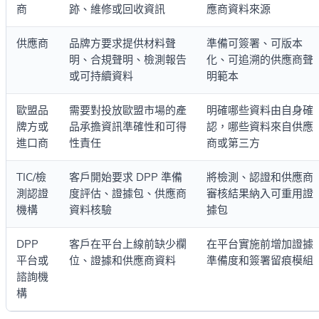
商
跡、維修或回收資訊
應商資料來源
供應商
品牌方要求提供材料聲
準備可簽署、可版本
明、合規聲明、檢測報告
化、可追溯的供應商聲
或可持續資料
明範本
歐盟品
需要對投放歐盟市場的產
明確哪些資料由自身確
牌方或
品承擔資訊準確性和可得
認，哪些資料來自供應
進口商
性責任
商或第三方
TIC/檢
客戶開始要求 DPP 準備
將檢測、認證和供應商
測認證
度評估、證據包、供應商
審核結果納入可重用證
機構
資料核驗
據包
DPP
客戶在平台上線前缺少欄
在平台實施前增加證據
平台或
位、證據和供應商資料
準備度和簽署留痕模組
諮詢機
構