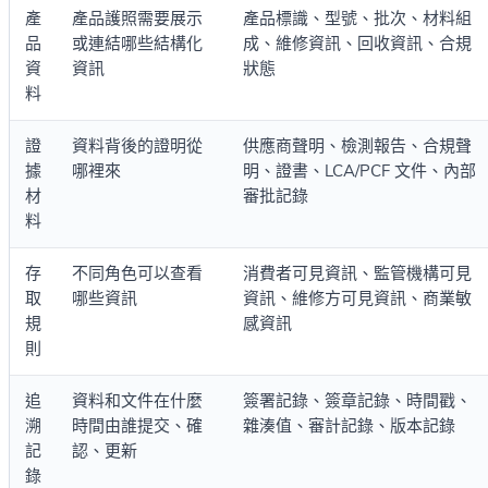
產
產品護照需要展示
產品標識、型號、批次、材料組
品
或連結哪些結構化
成、維修資訊、回收資訊、合規
資
資訊
狀態
料
證
資料背後的證明從
供應商聲明、檢測報告、合規聲
據
哪裡來
明、證書、LCA/PCF 文件、內部
材
審批記錄
料
存
不同角色可以查看
消費者可見資訊、監管機構可見
取
哪些資訊
資訊、維修方可見資訊、商業敏
規
感資訊
則
追
資料和文件在什麼
簽署記錄、簽章記錄、時間戳、
溯
時間由誰提交、確
雜湊值、審計記錄、版本記錄
記
認、更新
錄