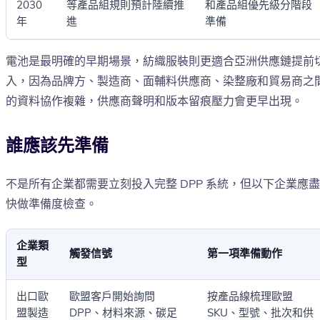
2030
等產品組規則預計陸續推
和產品組優先級分階段
年
進
準備
電池是最明確的早期場景，紡織服裝則更適合亞洲供應鏈提前
入，因為品牌方、製造商、面輔料供應商、染整廠和貿易商之
的資料協作複雜，供應商聲明和版本留痕壓力會更早出現。
誰應該先準備
不是所有企業都需要立刻投入完整 DPP 系統，但以下企業應盡
快做準備度檢查。
企業類
觸發信號
第一項準備動作
型
出口歐
歐盟客戶開始詢問
按產品線梳理歐盟
盟製造
DPP、材料來源、碳足
SKU、型號、批次和供