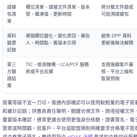
證據
欄位清單、證據文件清單、版本
將分散文件變成
包清
號、雜湊值、更新時間
可追溯證據包
單
資料
哪個欄位變化、變化原因、審批
避免 DPP 資料
變更
人、時間點、舊版本引用
更新後無法解釋
記錄
第三
TIC、檢測機構、LCA/PCF 服務
支撐後續客戶審
方驗
商或平台反饋
核、平台上線和
證結
監管問詢
果
簽署等級不宜一刀切。普通內部確認可以使用較輕量的電子簽
和審計記錄；供應商責任聲明、關鍵合規文件、跨境授權文件
重要版本確認，通常更適合使用更強身份核驗、證書簽名、電
簽章或時間戳。若客戶、平台或歐盟規則明確要求合格電子簽