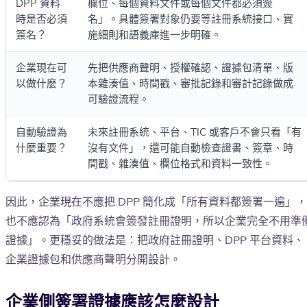
DPP 資料
欄位、每個資料文件或每個文件都必須簽
時是否必須
名」。具體簽署對象仍要等註冊系統接口、實
簽名？
施細則和語義庫進一步明確。
企業現在可
先把供應商聲明、授權確認、證據包清單、版
以做什麼？
本雜湊值、時間戳、審批記錄和審計記錄做成
可驗證流程。
自動驗證為
未來註冊系統、平台、TIC 或客戶不會只看「有
什麼重要？
沒有文件」，還可能自動檢查證書、簽章、時
間戳、雜湊值、欄位格式和資料一致性。
因此，企業現在不應把 DPP 簡化成「所有資料都簽署一遍」，
也不應認為「政府系統會簽發註冊證明，所以企業完全不用準
證據」。更穩妥的做法是：把政府註冊證明、DPP 平台資料、
企業證據包和供應商聲明分開設計。
企業側簽署證據應該怎麼設計