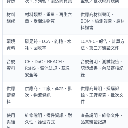
身份
次、序列號、製造商資訊
型號／批次映射規則
材料
材料類型、重量、再生含
供應商材料聲明、
組成
量、受關注物質
BOM、檢測報告、原材
料證書
環境
碳足跡、LCA、能耗、水
LCA/PCF 報告、計算方
資料
耗、回收率
法、第三方驗證文件
合規
CE、DoC、REACH、
合規聲明、測試報告、
資料
RoHS、電池法規、玩具
認證證書、內部審核記
安全等
錄
供應
供應商、工廠、產地、批
供應商聲明、採購記
鏈資
次、物流資訊
錄、工廠資質、批次文
料
件
使用
維修說明、備件資訊、耐
產品說明、維修文件、
與維
久性、護理方式
品質驗證記錄