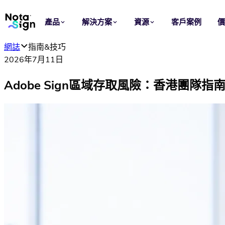
產品
解決方案
資源
客戶案例
網誌
指南&技巧
應用場景
行業
2026年7月11日
電子簽署
銷售
網誌
Adobe Sign區域存取風險：香港團隊指
在線傳送、簽署及管理協議，讓每次簽約更快完成。
加快由報價至簽約的流程，讓每宗交易持續推進。
了解 Nota Sign 產品洞察、簽署指南和最新動態。
電子印章
法律
信任中心
批次為文件加蓋可驗證的機構電子印章。
統一合約準備、審批及簽署，減少重複工序與流程風險。
查看 Nota Sign 的安全、私隱、合規與信任資訊。
範本
人力資源
重用文件、角色及簽署設定，快速啟動標準化流程。
簡化聘用、入職及僱員文件簽署，支援跨地區人事管理。
品牌定製
採購