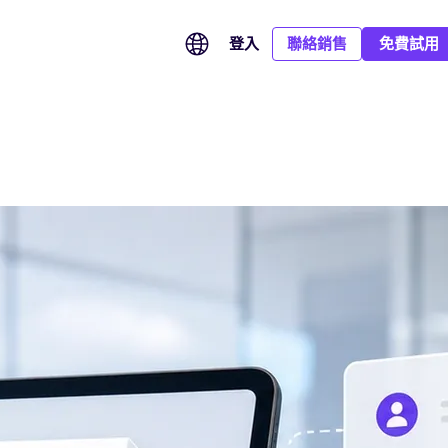
登入
聯絡銷售
免費試用
CA Hub：連接全球信任服務，滿足多市場簽署需要
SOC 2 Type II：以持續有效的安全控制保障企業數據
汽車業務全球化，從簽署到申報全面提效
整合全球信任服務供應商，按簽署地區、身份驗證及合規等級，
全球簽已完成 SOC 2 Type II 鑒證，平台的安全性、可用性及保
覆蓋總部、旗下品牌、經銷商及海外市場，統一管理業務協議、
為每份文件配對合適的數碼證書與電子簽署方式。
密性控制均經獨立審計，並證實於持續運作期間有效，為企業跨
eCoC 電子簽署及監管申報，讓全球汽車業務協作更高效，合規