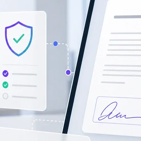
透過身份驗證、審計追蹤及受控記錄，支援受規管電子簽署。
管理銷售、交付及車輛文件簽署，支援全球業務協作。
CA Hub 全球信任簽署
房地產
連接全球信任服務提供商，按國家及業務場景配對本地簽署、
推進物業買賣、租賃及管理文件簽署，清晰追蹤每個環節。
AES、QES及電子印章能力，讓每一筆跨境簽署都有合適路
徑。