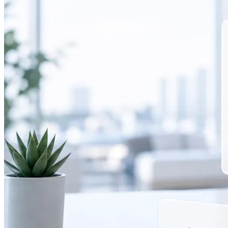
打造貫穿簽署全流程的一致品牌體驗。
加快供應商協議及內部審批，清晰掌握每個簽約環節。
電子簽署短訊與 WhatsApp 傳送
透過簽署人最常用的管道，送達簽署請求。