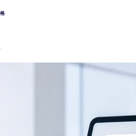
價格
數碼簽名
金融服務
支持中心
南
使用可信數位憑證簽署，滿足高保障業務流程需求。
在開戶、信貸及服務流程中，安全完成大量客戶簽署。
查找設定和使用 Nota Sign 的實用操作指南。
身份認證
製造業
API檔案
透過多種驗證方式，核實每位簽署人的真實身份。
連接總部、廠房及供應商，統一管理跨地區協議與審批。
使用 API、Webhook 和開發指南建立 Nota Sign 整合。
批量發送
生命科學
批次傳送協議，即時追蹤每一份回覆。
支援受規管業務的合規簽署、審計追蹤及記錄管理。
CFR Part 11
汽車行業