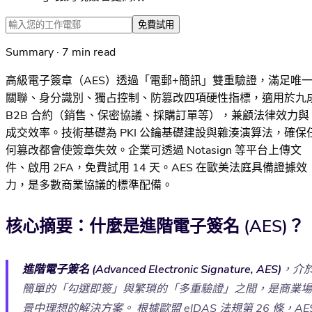
免費試用
Summary · 7 min read
高級電子簽章（AES）透過「電郵+簡訊」雙重驗證，滿足唯
關聯、身分識別、獨占控制、防篡改四項硬性指標，適用於九
B2B 合約（銷售、保密協議、採購訂單等），兼顧法律效力與
成交效率。技術基礎為 PKI 公鑰基礎建設與雜湊演算法，確保
何篡改都會使簽章失效。企業可透過 Notasign 等平台上傳文
件、啟用 2FA，免費試用 14 天。AES 在歐美法庭具備證據效
力，是多數商業協議的標準配備。
核心摘要：什麼是進階電子簽名 (AES)？
進階電子簽名 (Advanced Electronic Signature, AES)
，介
簡單的「勾選即簽」與繁瑣的「多重驗證」之間，是商業場
景中理想的解決方案。 根據歐盟 eIDAS 法規第 26 條，AE