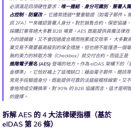
必須滿足四項硬性要求：
唯一連結
、
身分可識別
、
簽署人獨
占控制
、
防竄改
。 它通常透過**雙重驗證（如電子郵件 + 
訊 2FA）**來確認簽署人身分。對於銷售合約、保密協議、
採購訂單等絕大多數 B2B 場景，AES 既能提供具備法律效
力的證據鏈，又不會因過度合規而拖累成交效率。 大多數
業交易不需要最高級別的保全措施，但也絕不能僅憑一個毫
無約束力的核取方塊（Checkbox）就交付合約。而這正是
進階電子簽名 (AES)
登場的地方。作為 eIDAS 架構下的「
金標準」，它恰好補上了這塊缺口：藉由電子郵件、簡訊等
常見手段驗證身分，既能提供可靠的法庭級稽核線索，又不
會拖垮成交轉換率，對 90% 的 B2B 協議而言，這才是明
的選擇。
拆解 AES 的 4 大法律硬指標（基於
eIDAS 第 26 條）