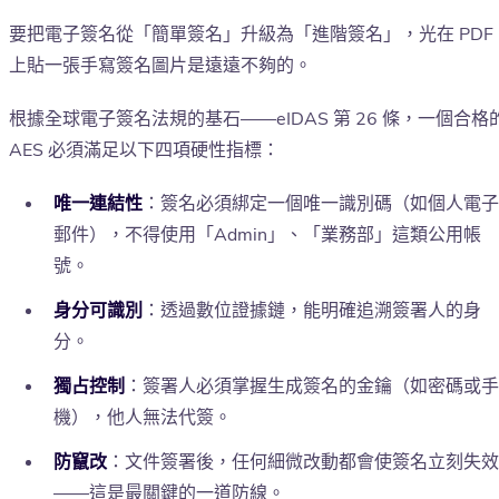
要把電子簽名從「簡單簽名」升級為「進階簽名」，光在 PDF
上貼一張手寫簽名圖片是遠遠不夠的。
根據全球電子簽名法規的基石——eIDAS 第 26 條，一個合格
AES 必須滿足以下四項硬性指標：
唯一連結性
：簽名必須綁定一個唯一識別碼（如個人電子
郵件），不得使用「Admin」、「業務部」這類公用帳
號。
身分可識別
：透過數位證據鏈，能明確追溯簽署人的身
分。
獨占控制
：簽署人必須掌握生成簽名的金鑰（如密碼或手
機），他人無法代簽。
防竄改
：文件簽署後，任何細微改動都會使簽名立刻失效
——這是最關鍵的一道防線。