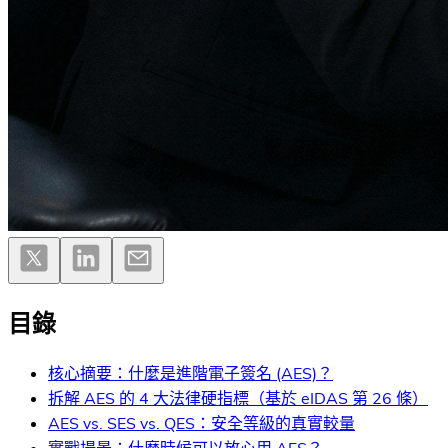
目錄
核心摘要：什麼是進階電子簽名 (AES)？
拆解 AES 的 4 大法律硬指標（基於 eIDAS 第 26 條）
AES vs. SES vs. QES：安全等級的真實較量