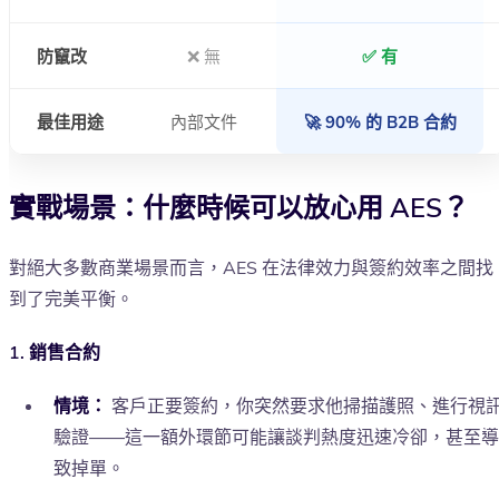
防竄改
❌ 無
✅ 有
最佳用途
內部文件
🚀 90% 的 B2B 合約
實戰場景：什麼時候可以放心用 AES？
對絕大多數商業場景而言，AES 在法律效力與簽約效率之間找
到了完美平衡。
1. 銷售合約
情境：
客戶正要簽約，你突然要求他掃描護照、進行視
驗證——這一額外環節可能讓談判熱度迅速冷卻，甚至導
致掉單。