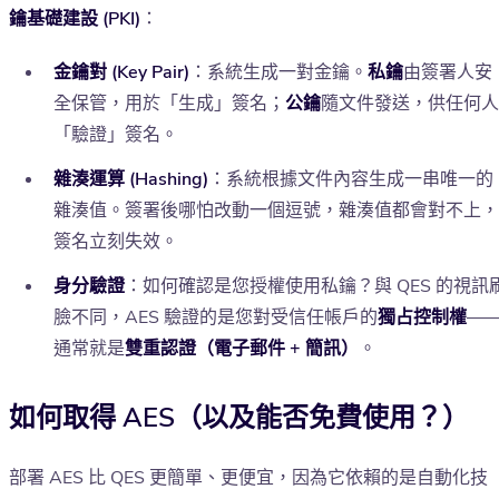
鑰基礎建設 (PKI)
：
金鑰對 (Key Pair)
：系統生成一對金鑰。
私鑰
由簽署人安
全保管，用於「生成」簽名；
公鑰
隨文件發送，供任何人
「驗證」簽名。
雜湊運算 (Hashing)
：系統根據文件內容生成一串唯一的
雜湊值。簽署後哪怕改動一個逗號，雜湊值都會對不上，
簽名立刻失效。
身分驗證
：如何確認是您授權使用私鑰？與 QES 的視訊
臉不同，AES 驗證的是您對受信任帳戶的
獨占控制權
—
通常就是
雙重認證（電子郵件 + 簡訊）
。
如何取得 AES（以及能否免費使用？）
部署 AES 比 QES 更簡單、更便宜，因為它依賴的是自動化技