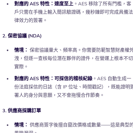
對應的 AES 特性：速度至上
。AES 移除了所有門檻，客
戶只需在手機上輸入簡訊驗證碼，幾秒鐘即可完成具備法
律效力的簽署。
2. 保密協議 (NDA)
情境：
保密協議量大、頻率高。你需要防範智慧財產權
洩，但逐一查核每位潛在夥伴的證件，在營運上根本不切
實際。
對應的 AES 特性：可採信的稽核紀錄
。AES 自動生成一
份法庭採信的日誌（含 IP 位址、時間戳記），既能證明
署人的身分與意願，又不會拖慢合作節奏。
3. 供應商採購訂單
情境：
供應商簽字後擅自竄改價格或數量——這是典型