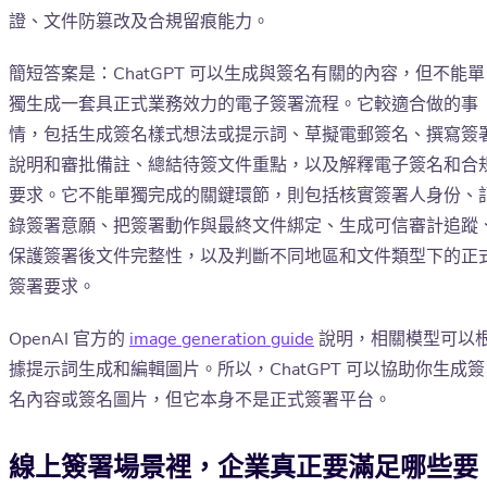
證、文件防篡改及合規留痕能力。
簡短答案是：ChatGPT 可以生成與簽名有關的內容，但不能單
獨生成一套具正式業務效力的電子簽署流程。它較適合做的事
情，包括生成簽名樣式想法或提示詞、草擬電郵簽名、撰寫簽
說明和審批備註、總結待簽文件重點，以及解釋電子簽名和合
要求。它不能單獨完成的關鍵環節，則包括核實簽署人身份、
錄簽署意願、把簽署動作與最終文件綁定、生成可信審計追蹤
保護簽署後文件完整性，以及判斷不同地區和文件類型下的正
簽署要求。
OpenAI 官方的
image generation guide
說明，相關模型可以
據提示詞生成和編輯圖片。所以，ChatGPT 可以協助你生成簽
名內容或簽名圖片，但它本身不是正式簽署平台。
線上簽署場景裡，企業真正要滿足哪些要