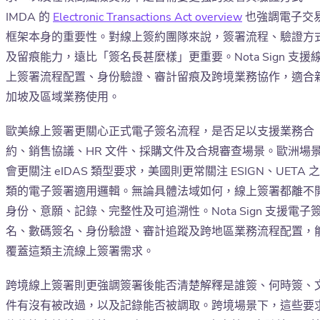
IMDA 的
Electronic Transactions Act overview
也強調電子交
框架本身的重要性。對線上簽約團隊來說，簽署流程、驗證方
及留痕能力，遠比「簽名長甚麼樣」更重要。Nota Sign 支援
上簽署流程配置、身份驗證、審計留痕及跨境業務協作，適合
加坡及區域業務使用。
歐美線上簽署更關心正式電子簽名流程，是否足以支援業務合
約、銷售協議、HR 文件、採購文件及合規審查場景。歐洲場
會更關注 eIDAS 類型要求，美國則更常關注 ESIGN、UETA 之
類的電子簽署適用邏輯。無論具體法域如何，線上簽署都離不
身份、意願、記錄、完整性及可追溯性。Nota Sign 支援電子
名、數碼簽名、身份驗證、審計追蹤及跨地區業務流程配置，
覆蓋這類主流線上簽署需求。
跨境線上簽署則更強調簽署後能否清楚解釋是誰簽、何時簽、
件有沒有被改過，以及記錄能否被調取。跨境場景下，這些要