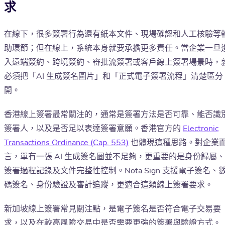
求
在線下，很多簽署行為還有紙本文件、現場確認和人工核驗等
助環節；但在線上，系統本身就要承擔更多責任。當企業一旦
入遠端簽約、跨境簽約、審批流簽署或客戶線上簽署場景時，
必須把「AI 生成簽名圖片」和「正式電子簽署流程」清楚區分
開。
香港線上簽署最常關注的，通常是簽署方法是否可靠、能否識
簽署人，以及是否足以表達簽署意願。香港官方的
Electronic
Transactions Ordinance (Cap. 553)
也體現這種思路。對企業
言，單有一張 AI 生成簽名圖並不足夠，更重要的是身份歸屬、
簽署過程記錄及文件完整性控制。Nota Sign 支援電子簽名、
碼簽名、身份驗證及審計追蹤，更適合這類線上簽署要求。
新加坡線上簽署常見關注點，是電子簽名是否符合電子交易要
求，以及在較高風險交易中是否需要更強的簽署與驗證方式。