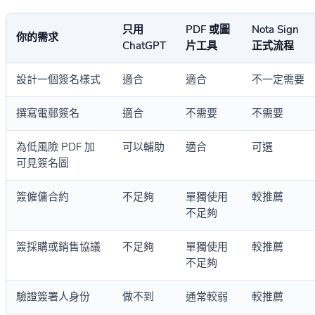
只用
PDF 或圖
Nota Sign
你的需求
ChatGPT
片工具
正式流程
設計一個簽名樣式
適合
適合
不一定需要
撰寫電郵簽名
適合
不需要
不需要
為低風險 PDF 加
可以輔助
適合
可選
可見簽名圖
簽僱傭合約
不足夠
單獨使用
較推薦
不足夠
簽採購或銷售協議
不足夠
單獨使用
較推薦
不足夠
驗證簽署人身份
做不到
通常較弱
較推薦