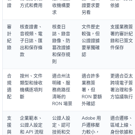
證
方式和費用
收機構要
證要求要
依據
求
另看
審
核查證書、
核查日
文件歷史
支援業務簽
計
音視頻、電
誌、錄音
較強，但
署的審計紀
紀
子日誌、匯
錄像、防
公證證據
錄和已簽文
錄
出和保存條
篡改證據
要單獨確
件保存
款
和保存規
認
則
合
按州、文件
適合州法
適合許多
更適合亞太
規
類型和接收
明確、服
業務簽
跨境電子簽
適
機構逐項判
務商路徑
署，但
署治理和多
配
斷
清晰的
RON 要額
方協議執行
RON 場景
外確認
支
企業範本、
公證人設
Adobe 用
適合遷移、
援
公證人設定
定、認可
戶遷移壓
區域上線、
與
和 API 流程
技術和交
力較小，
身份依據和