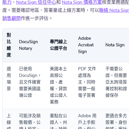
能力
、
Nota Sign 信任中心
和
Nota Sign 價格方案
核查業務適
度。需要確認地區、簽署量或上線方案時，可以
聯絡 Nota Sig
銷售顧問
作進一步評估。
對
Adobe
比
DocuSign
專門線上
Acrobat
Nota Sign
維
Notary
公證平台
Sign
度
適
已使用
美國本土
PDF 文件
不需要公
用
DocuSign，
高頻公
處理為
證，但需要
場
且文件確實
證、產
主，同時
亞太跨境簽
景
需要美國遠
權、貸款
需要一般
署控制和證
端公證
或公證人
電子簽署
據保存
業務
上
可能涉及銷
重點在公
Adobe 用
更適合多方
線
售報價、公
證人、州
戶上手較
簽署、身份