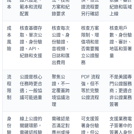
成
證人設定、
法、技術
快，但公
依據、審計
本
範本和流程
方案和紀
證流程要
紀錄和區域
配置
錄要求
另行確認
上線
成
核查基礎存
核查每次
核查方案
核查用戶
本
取、單次公
公證、身
限制、增
數、身份驗
風
證、身份驗
份驗證、
值項和是
證、審計、
險
證、API、
音視頻、
否需要獨
地區和簽署
紀錄和支援
日誌和匯
立公證服
量
出費用
務
流
公證是核心
聚焦公
PDF 流程
不是美國專
程
任務時更合
證，不一
強，但不
門公證服務
限
適；一般協
定覆蓋跨
等於完整
商；更適合
制
議可能過重
境協議治
公證流程
非公證業務
理
簽署
身
線上公證的
需確認是
可支援簽
支援業務電
份
關鍵環節，
否滿足對
署身份驗
子簽署中的
驗
需確認核驗
應州或接
證，但公
簽署人身份