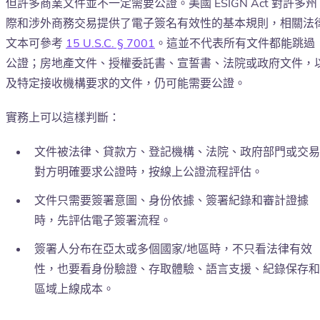
但許多商業文件並不一定需要公證。美國 ESIGN Act 對許多州
際和涉外商務交易提供了電子簽名有效性的基本規則，相關法
文本可參考
15 U.S.C. § 7001
。這並不代表所有文件都能跳過
公證；房地產文件、授權委託書、宣誓書、法院或政府文件，
及特定接收機構要求的文件，仍可能需要公證。
實務上可以這樣判斷：
文件被法律、貸款方、登記機構、法院、政府部門或交易
對方明確要求公證時，按線上公證流程評估。
文件只需要簽署意圖、身份依據、簽署紀錄和審計證據
時，先評估電子簽署流程。
簽署人分布在亞太或多個國家/地區時，不只看法律有效
性，也要看身份驗證、存取體驗、語言支援、紀錄保存和
區域上線成本。