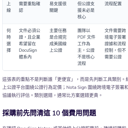
上
需要重點確
易支援很
但公證支
流程配置
線
認
關鍵
援未必是
核心
何
文件必須公
主要任務
團隊以
文件需要跨
時
證，且企業
是合規完
PDF 文件
境電子簽署
選
希望留在
成美國線
工作為
證據和流程
擇
DocuSign
上公證
主，公證
控制，但不
體系內
不是核心
需要公證
流程
這張表的重點不是判斷誰「更便宜」，而是先判斷工具類別。
上公證平台圍繞公證行為定價；Nota Sign 圍繞跨境電子簽署
協議執行評估。類別選錯，通常比方案選錯更貴。
採購前先問清這 10 個費用問題