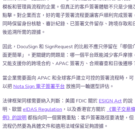
模板和管理員流程的企業。但真正的客戶簽署體驗不只是少幾
點擊。對企業而言，好的電子簽署流程要讓客戶順利完成簽署
同時保留身份核驗、審計紀錄、已簽署文件留存、跨境存取和
後追溯所需的證據。
因此，DocuSign 和 SignRequest 的比較不應只停留在「哪個
面更簡單」。更關鍵的問題是：哪一個平台既能減少客戶摩擦
又能支援你的跨境合約、APAC 簽署方、合規審查和日後遷移
當企業需要面向 APAC 和全球客戶建立可控的簽署流程時，可
以把
Nota Sign 電子簽署平台
放進同一輪選型評估。
法律框架同樣需要納入判斷：美國 FDIC 關於
ESIGN Act
的說
明、歐盟
eIDAS Regulation
，以及香港官方關於
《電子交易
例》的說明
都指向同一個實務重點：客戶簽署路徑要清楚，但
流程仍然要為具體文件和適用法域保留足夠證據。