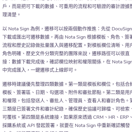
戶，而是把可下載的數據、可重用的流程和可驗證的審計證據
理清楚。
以 Nota Sign 為例，遷移可以按兩個動作推進：先從 DocuSign
下載或匯出可遷移數據，再由 Nota Sign 根據模板、角色、簽
流程和歷史記錄做批量匯入與遷移配置。對模板欄位清晰、用
角色明確、歷史文件分類完整的團隊來說，遷移路徑可以很直
接：數據下載完成後，確認欄位映射和權限關係，在 Nota Sig
中完成匯入，一鍵遷移式上線即可。
遷移時建議優先整理四類數據。第一類是模板和欄位，包括合
模板、簽署區、日期、勾選項、附件和審批節點。第二類是用
和權限，包括發送人、審批人、管理員、查看人和審計角色。
三類是已簽署文件和審計紀錄，確保歷史協議可歸檔、可檢索
可覆核。第四類是系統連接，如果原來透過 CRM、HR、ERP
採購系統或 API 發起簽署，就要在 Nota Sign 中重新確認觸發