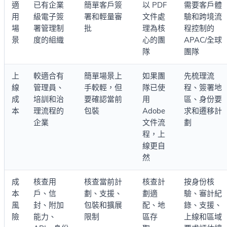
適
已有企業
簡單客戶簽
以 PDF
需要客戶體
用
級電子簽
署和輕量審
文件處
驗和跨境流
場
署管理制
批
理為核
程控制的
景
度的組織
心的團
APAC/全球
隊
團隊
上
較適合有
簡單場景上
如果團
先梳理流
線
管理員、
手較輕，但
隊已使
程、簽署地
成
培訓和治
要確認當前
用
區、身份要
本
理流程的
包裝
Adobe
求和遷移計
企業
文件流
劃
程，上
線更自
然
成
核查用
核查當前計
核查計
按身份核
本
戶、信
劃、支援、
劃適
驗、審計紀
風
封、附加
包裝和擴展
配、地
錄、支援、
險
能力、
限制
區存
上線和區域