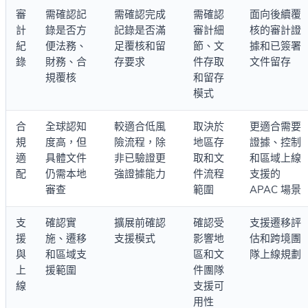
審
需確認記
需確認完成
需確認
面向後續覆
計
錄是否方
記錄是否滿
審計細
核的審計證
紀
便法務、
足覆核和留
節、文
據和已簽署
錄
財務、合
存要求
件存取
文件留存
規覆核
和留存
模式
合
全球認知
較適合低風
取決於
更適合需要
規
度高，但
險流程，除
地區存
證據、控制
適
具體文件
非已驗證更
取和文
和區域上線
配
仍需本地
強證據能力
件流程
支援的
審查
範圍
APAC 場景
支
確認實
擴展前確認
確認受
支援遷移評
援
施、遷移
支援模式
影響地
估和跨境團
與
和區域支
區和文
隊上線規劃
上
援範圍
件團隊
線
支援可
用性