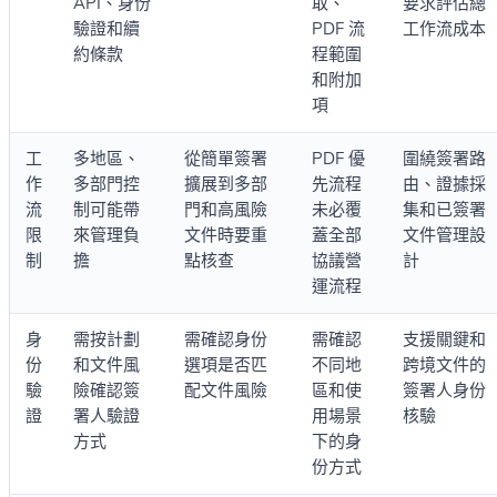
API、身份
取、
要求評估總
驗證和續
PDF 流
工作流成本
約條款
程範圍
和附加
項
工
多地區、
從簡單簽署
PDF 優
圍繞簽署路
作
多部門控
擴展到多部
先流程
由、證據採
流
制可能帶
門和高風險
未必覆
集和已簽署
限
來管理負
文件時要重
蓋全部
文件管理設
制
擔
點核查
協議營
計
運流程
身
需按計劃
需確認身份
需確認
支援關鍵和
份
和文件風
選項是否匹
不同地
跨境文件的
驗
險確認簽
配文件風險
區和使
簽署人身份
證
署人驗證
用場景
核驗
方式
下的身
份方式