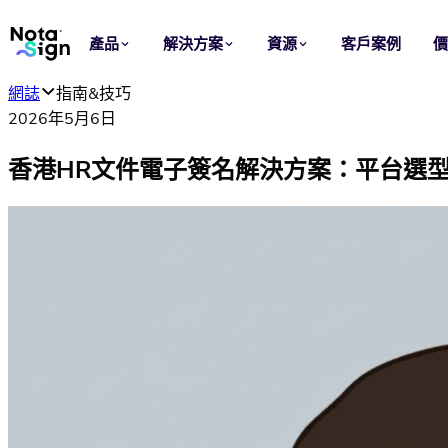
產品
解決方案
資源
客戶案例
網誌
指南&技巧
應用場景
行業
2026年5月6日
電子簽署
銷售
網誌
香港HR文件電子簽名解決方案：平台選型與合規
在線傳送、簽署及管理協議，讓每次簽約更快完成。
加快由報價至簽約的流程，讓每宗交易持續推進。
了解 Nota Sign 產品洞察、簽署指南和最新動態。
電子印章
法律
信任中心
批次為文件加蓋可驗證的機構電子印章。
統一合約準備、審批及簽署，減少重複工序與流程風險。
查看 Nota Sign 的安全、私隱、合規與信任資訊。
範本
人力資源
重用文件、角色及簽署設定，快速啟動標準化流程。
簡化聘用、入職及僱員文件簽署，支援跨地區人事管理。
品牌定製
採購