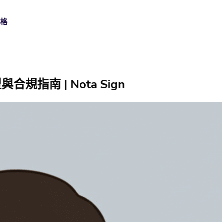
價格
數碼簽名
金融服務
支持中心
指南 | Nota Sign
使用可信數位憑證簽署，滿足高保障業務流程需求。
在開戶、信貸及服務流程中，安全完成大量客戶簽署。
查找設定和使用 Nota Sign 的實用操作指南。
身份認證
製造業
API檔案
透過多種驗證方式，核實每位簽署人的真實身份。
連接總部、廠房及供應商，統一管理跨地區協議與審批。
使用 API、Webhook 和開發指南建立 Nota Sign 整合。
批量發送
生命科學
批次傳送協議，即時追蹤每一份回覆。
支援受規管業務的合規簽署、審計追蹤及記錄管理。
CFR Part 11
汽車行業