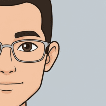
透過身份驗證、審計追蹤及受控記錄，支援受規管電子簽署。
管理銷售、交付及車輛文件簽署，支援全球業務協作。
CA Hub 全球信任簽署
房地產
連接全球信任服務提供商，按國家及業務場景配對本地簽署、
推進物業買賣、租賃及管理文件簽署，清晰追蹤每個環節。
AES、QES及電子印章能力，讓每一筆跨境簽署都有合適路
徑。