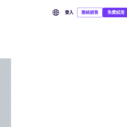
登入
聯絡銷售
免費試用
CA Hub：連接全球信任服務，滿足多市場簽署需要
SOC 2 Type II：以持續有效的安全控制保障企業數據
汽車業務全球化，從簽署到申報全面提效
整合全球信任服務供應商，按簽署地區、身份驗證及合規等級，
全球簽已完成 SOC 2 Type II 鑒證，平台的安全性、可用性及保
覆蓋總部、旗下品牌、經銷商及海外市場，統一管理業務協議、
為每份文件配對合適的數碼證書與電子簽署方式。
密性控制均經獨立審計，並證實於持續運作期間有效，為企業跨
eCoC 電子簽署及監管申報，讓全球汽車業務協作更高效，合規