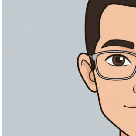
打造貫穿簽署全流程的一致品牌體驗。
加快供應商協議及內部審批，清晰掌握每個簽約環節。
電子簽署短訊與 WhatsApp 傳送
透過簽署人最常用的管道，送達簽署請求。