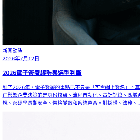
新聞動態
2026年7月12日
2026電子簽署趨勢與選型判斷
到了2026年，電子簽署的重點已不只是「可否網上簽名」。真
正影響企業決策的是身份核驗、流程自動化、審計記錄、區域
規、密碼學長期安全、價格變數和系統整合。對採購、法務、
務和跨境業務團隊來說，更關鍵的問題是：哪一套簽署工作流
能留下可靠證據、控制整體成本，並配合簽署人所在地區的要
求。