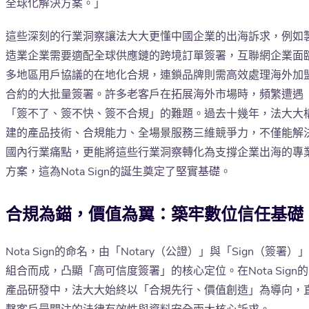
全球化解決方案。」
這些深刻的行業洞察讓法大大更懂中國企業的出海訴求，例如
造業企業需要適配全球供應鏈的跨境訂單簽署，互聯網企業面
多地區用戶協議的在地化合規，連鎖品牌則需高效處理海外加
合約的大批量簽署。許多老客戶在拓展海外市場時，頻繁遭遇
「簽不了、簽不快、簽不合規」的難題。過去十幾年，法大大
建的產品技術、合規能力、全場景服務三維競爭力，不僅能解
國內行業痛點，更能將這些行業洞察轉化為支撐企業出海的專
方案，這為Nota Sign的誕生奠定了堅實基礎。
合規為錨，價值為翼：築牢數位信任基礎
Nota Sign的命名，由「Notary（公證）」與「Sign（簽署）」
組合而成，凸顯「高可信度簽署」的核心定位。在Nota Sign的
產品研發中，法大大始終以「合規先行、價值創造」為導向，