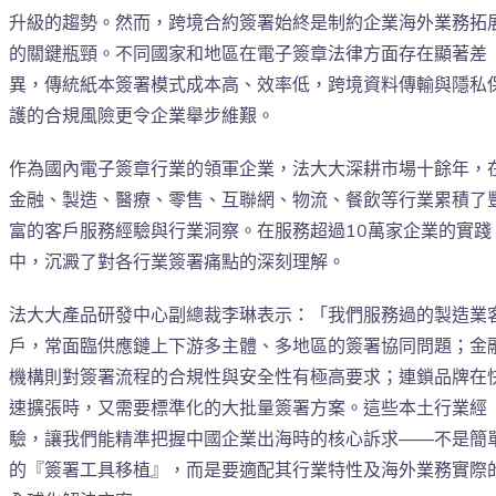
升級的趨勢。然而，跨境合約簽署始終是制約企業海外業務拓
的關鍵瓶頸。不同國家和地區在電子簽章法律方面存在顯著差
異，傳統紙本簽署模式成本高、效率低，跨境資料傳輸與隱私
護的合規風險更令企業舉步維艱。
作為國內電子簽章行業的領軍企業，法大大深耕市場十餘年，
金融、製造、醫療、零售、互聯網、物流、餐飲等行業累積了
富的客戶服務經驗與行業洞察。在服務超過10萬家企業的實踐
中，沉澱了對各行業簽署痛點的深刻理解。
法大大產品研發中心副總裁李琳表示：「我們服務過的製造業
戶，常面臨供應鏈上下游多主體、多地區的簽署協同問題；金
機構則對簽署流程的合規性與安全性有極高要求；連鎖品牌在
速擴張時，又需要標準化的大批量簽署方案。這些本土行業經
驗，讓我們能精準把握中國企業出海時的核心訴求——不是簡
的『簽署工具移植』，而是要適配其行業特性及海外業務實際