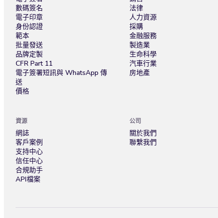
數碼簽名
法律
電子印章
人力資源
身份認證
採購
範本
金融服務
批量發送
製造業
品牌定製
生命科學
CFR Part 11
汽車行業
電子簽署短訊與 WhatsApp 傳
房地產
送
價格
資源
公司
網誌
關於我們
客戶案例
聯繫我們
支持中心
信任中心
合規助手
API檔案