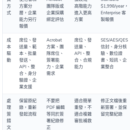
方
方案分
團隊版或
高階能力
$1,998/year，
式
層，企業
企業採購
進入更高
Enterprise 客
能力另行
綁定評估
方案
製報價
報價
成
席位、發
Acrobat
席位、發
SES/AES/QES
本
送量、範
方案、團
送量、
信封、身分核
驅
本、批量
隊席位、
API、整
驗、數位證
動
發送、
簽署能
合、合規
書、短訊、企
API、整
力、企業
能力
業整合
合、身分
需求
驗證、企
業支援
處
保留原紀
不要把
適合簡單
修正文檔後重
理
錄，重新
PDF 編輯
重發，不
新簽署，並保
簽
發起流程
等同於簽
適合複雜
留完整紀錄
錯
署紀錄修
審批補救
文
正