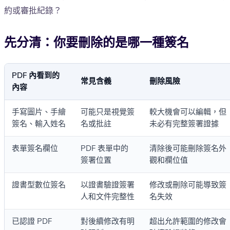
約或審批紀錄？
先分清：你要刪除的是哪一種簽名
PDF 內看到的
常見含義
刪除風險
內容
手寫圖片、手繪
可能只是視覺簽
較大機會可以編輯，但
簽名、輸入姓名
名或批註
未必有完整簽署證據
表單簽名欄位
PDF 表單中的
清除後可能刪除簽名外
簽署位置
觀和欄位值
證書型數位簽名
以證書驗證簽署
修改或刪除可能導致簽
人和文件完整性
名失效
已認證 PDF
對後續修改有明
超出允許範圍的修改會