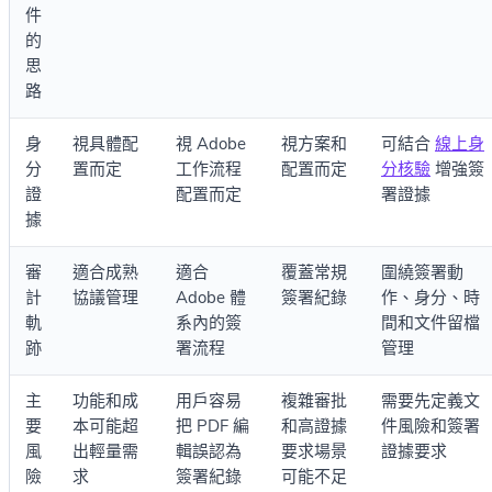
件
的
思
路
身
視具體配
視 Adobe
視方案和
可結合
線上身
分
置而定
工作流程
配置而定
分核驗
增強簽
證
配置而定
署證據
據
審
適合成熟
適合
覆蓋常規
圍繞簽署動
計
協議管理
Adobe 體
簽署紀錄
作、身分、時
軌
系內的簽
間和文件留檔
跡
署流程
管理
主
功能和成
用戶容易
複雜審批
需要先定義文
要
本可能超
把 PDF 編
和高證據
件風險和簽署
風
出輕量需
輯誤認為
要求場景
證據要求
險
求
簽署紀錄
可能不足