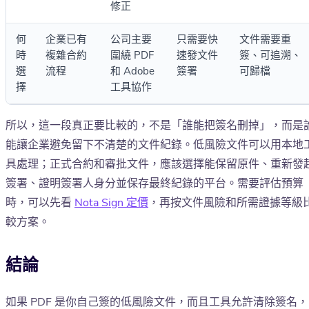
修正
何
企業已有
公司主要
只需要快
文件需要重
時
複雜合約
圍繞 PDF
速發文件
簽、可追溯、
選
流程
和 Adobe
簽署
可歸檔
擇
工具協作
所以，這一段真正要比較的，不是「誰能把簽名刪掉」，而是
能讓企業避免留下不清楚的文件紀錄。低風險文件可以用本地
具處理；正式合約和審批文件，應該選擇能保留原件、重新發
簽署、證明簽署人身分並保存最終紀錄的平台。需要評估預算
時，可以先看
Nota Sign 定價
，再按文件風險和所需證據等級
較方案。
結論
如果 PDF 是你自己簽的低風險文件，而且工具允許清除簽名，