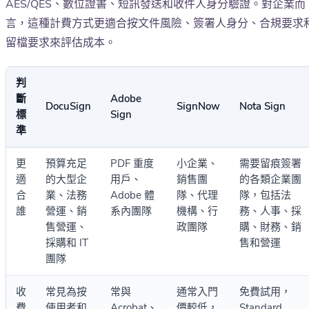
AES/QES、數位證書、短訊發送和收件人身分驗證。對企業而
言，這種計費方式更適合按文件風險、簽署人身分、合規要求
留檔要求來評估成本。
判
斷
Adobe
DocuSign
SignNow
Nota Sign
標
Sign
準
更
預算充足
PDF 重度
小企業、
需要留痕簽署
適
的大型企
用戶、
銷售團
的各類企業團
合
業、法務
Adobe 體
隊、代理
隊，包括法
誰
營運、銷
系內團隊
機構、行
務、人事、採
售營運、
政團隊
購、財務、銷
採購和 IT
售和營運
團隊
收
常見為按
常與
通常入門
免費試用，
費
使用者和
Acrobat、
價較低，
Standard