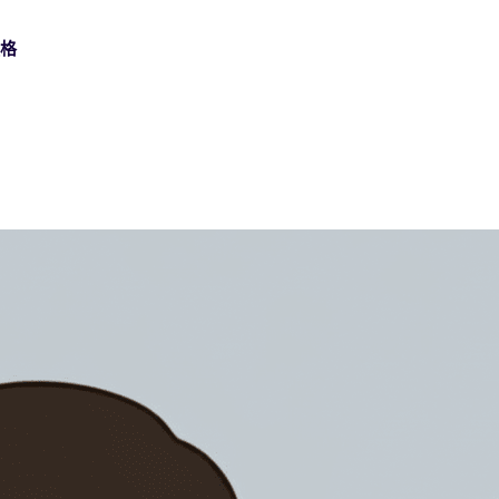
價格
數碼簽名
金融服務
支持中心
使用可信數位憑證簽署，滿足高保障業務流程需求。
在開戶、信貸及服務流程中，安全完成大量客戶簽署。
查找設定和使用 Nota Sign 的實用操作指南。
身份認證
製造業
API檔案
透過多種驗證方式，核實每位簽署人的真實身份。
連接總部、廠房及供應商，統一管理跨地區協議與審批。
使用 API、Webhook 和開發指南建立 Nota Sign 整合。
批量發送
生命科學
批次傳送協議，即時追蹤每一份回覆。
支援受規管業務的合規簽署、審計追蹤及記錄管理。
CFR Part 11
汽車行業