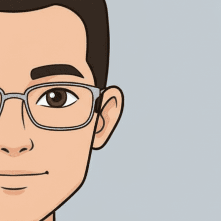
透過身份驗證、審計追蹤及受控記錄，支援受規管電子簽署。
管理銷售、交付及車輛文件簽署，支援全球業務協作。
CA Hub 全球信任簽署
房地產
連接全球信任服務提供商，按國家及業務場景配對本地簽署、
推進物業買賣、租賃及管理文件簽署，清晰追蹤每個環節。
AES、QES及電子印章能力，讓每一筆跨境簽署都有合適路
徑。