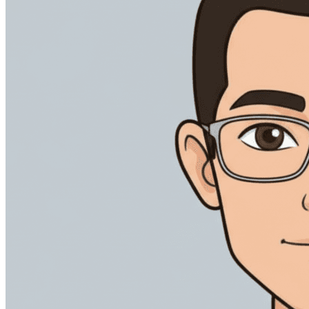
打造貫穿簽署全流程的一致品牌體驗。
加快供應商協議及內部審批，清晰掌握每個簽約環節。
電子簽署短訊與 WhatsApp 傳送
透過簽署人最常用的管道，送達簽署請求。