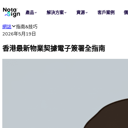
產品
解決方案
資源
客戶案例
網誌
指南&技巧
應用場景
行業
2026年5月19日
電子簽署
銷售
網誌
香港最新物業契據電子簽署全指南
在線傳送、簽署及管理協議，讓每次簽約更快完成。
加快由報價至簽約的流程，讓每宗交易持續推進。
了解 Nota Sign 產品洞察、簽署指南和最新動態。
電子印章
法律
信任中心
批次為文件加蓋可驗證的機構電子印章。
統一合約準備、審批及簽署，減少重複工序與流程風險。
查看 Nota Sign 的安全、私隱、合規與信任資訊。
範本
人力資源
重用文件、角色及簽署設定，快速啟動標準化流程。
簡化聘用、入職及僱員文件簽署，支援跨地區人事管理。
品牌定製
採購