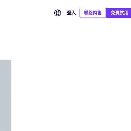
登入
聯絡銷售
免費試用
CA Hub：連接全球信任服務，滿足多市場簽署需要
SOC 2 Type II：以持續有效的安全控制保障企業數據
汽車業務全球化，從簽署到申報全面提效
整合全球信任服務供應商，按簽署地區、身份驗證及合規等級，
全球簽已完成 SOC 2 Type II 鑒證，平台的安全性、可用性及保
覆蓋總部、旗下品牌、經銷商及海外市場，統一管理業務協議、
為每份文件配對合適的數碼證書與電子簽署方式。
密性控制均經獨立審計，並證實於持續運作期間有效，為企業跨
eCoC 電子簽署及監管申報，讓全球汽車業務協作更高效，合規