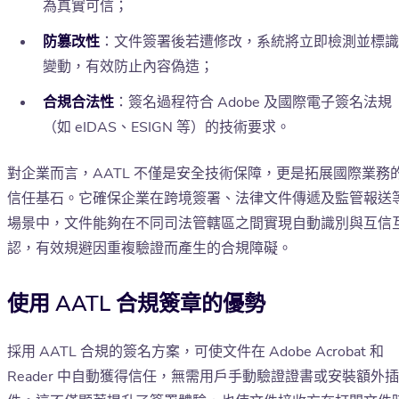
為真實可信；
防篡改性
：文件簽署後若遭修改，系統將立即檢測並標識
變動，有效防止內容偽造；
合規合法性
：簽名過程符合 Adobe 及國際電子簽名法規
（如 eIDAS、ESIGN 等）的技術要求。
對企業而言，AATL 不僅是安全技術保障，更是拓展國際業務
信任基石。它確保企業在跨境簽署、法律文件傳遞及監管報送
場景中，文件能夠在不同司法管轄區之間實現自動識別與互信
認，有效規避因重複驗證而產生的合規障礙。
使用 AATL 合規簽章的優勢
採用 AATL 合規的簽名方案，可使文件在 Adobe Acrobat 和
Reader 中自動獲得信任，無需用戶手動驗證證書或安裝額外插