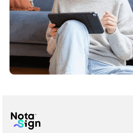
什麼是 AATL？為何它對可信數位簽章至關重要