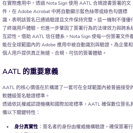
在實際應用中，透過 Nota Sign 使用 AATL 合規證書簽署的文
件，在 Adobe Acrobat 中將自動顯示藍色絲帶或綠色勾選標
識，表明該簽名已通過驗證且文件保持完整。這一機制不僅優
了終端用戶體驗，也進一步鞏固了簽署行為的法律效力與跨系
互認性。借助 AATL 信任體系，Nota Sign 使每一份簽署文件
能在全球範圍內的 Adobe 應用中被自動識別與驗證，為企業和
個人用戶提供真正無縫、合規、可信的簽署體驗。
AATL 的重要意義
AATL 的核心價值在於構建了一套可在全球範圍內被普遍接受
軟體級簽名驗證標準。
透過依託權威認證機構和國際加密標準，AATL 確保數位簽名
備以下關鍵特性：
身分真實性
：簽名者的身份由權威機構驗證，確保簽署行